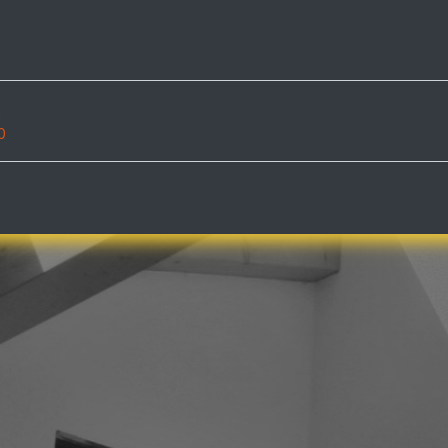
ervices
Documents
Shop
Examples
Konta
z
0