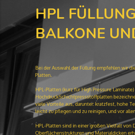
HPL FÜLLUNG
BALKONE UN
Bei der Auswahl der Füllung empfehlen wir 
Platten.
HPL-Platten (kurz für High Pressure Laminate
HochdruckSchichtpressstoffplatten bezeichne
viele Vorteile aus, darunter: kratzfest, hohe 
leicht zu pflegen und zu reinigen, und vor all
HPL-Platten sind in einer großen Vielfalt von
Oberflächenstrukturen und Materialdicken erhä