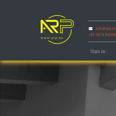
Home
S
info@arp.b
+39 0474 83083
Sign in