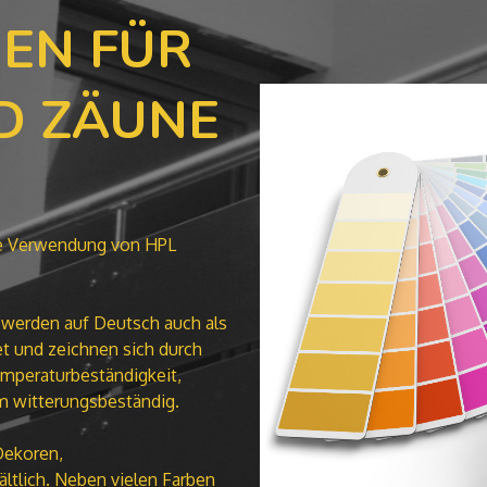
EN FÜR
D ZÄUNE
die Verwendung von HPL
) werden auf Deutsch auch als
t und zeichnen sich durch
Temperaturbeständigkeit,
em witterungsbeständig.
 Dekoren,
ltlich. Neben vielen Farben