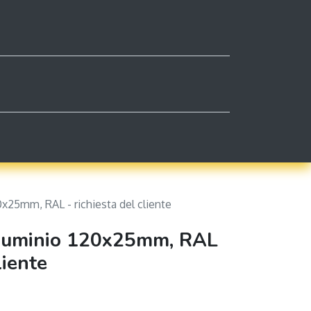
0
ontattaci
Impressum
Carrello
Contattaci
0x25mm, RAL - richiesta del cliente
lluminio 120x25mm, RAL
liente