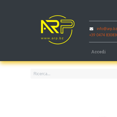
Home
C
info@arp.b
+39 0474 83083
Accedi