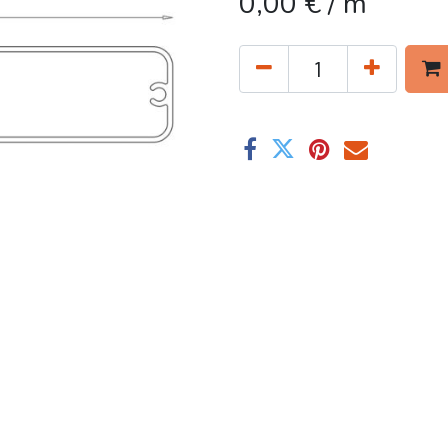
0,00
€
/ m