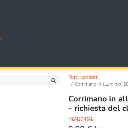
osa offriamo
Documenti
Negozio
Esempi
C
z
0
Tutti i prodotti
Corrimano in alluminio 12
Corrimano in a
- richiesta del c
HLA120-RAL