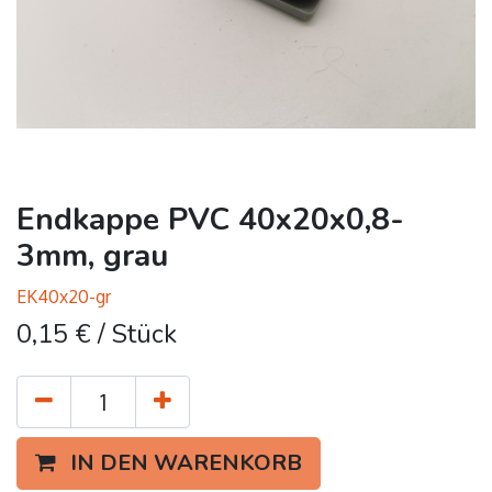
Endkappe PVC 40x20x0,8-
3mm, grau
EK40x20-gr
0,15
€
/ Stück
IN DEN WARENKORB