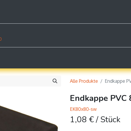
rodukte
Dokumente
Shop
Beispiele
Konta
z
0
Alle Produkte
Endkappe P
Endkappe PVC 
EK80x80-sw
1,08
€
/ Stück