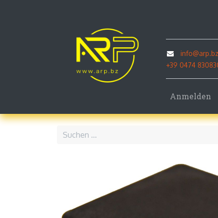
Home
P
info@arp.b
+39 0474 83083
Anmelden