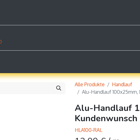
rodukte
Dokumente
Shop
Beispiele
Konta
z
0
Alle Produkte
Handlauf
Alu-Handlauf 100x25mm, 
Alu-Handlauf 
Kundenwunsch (
HLA100-RAL