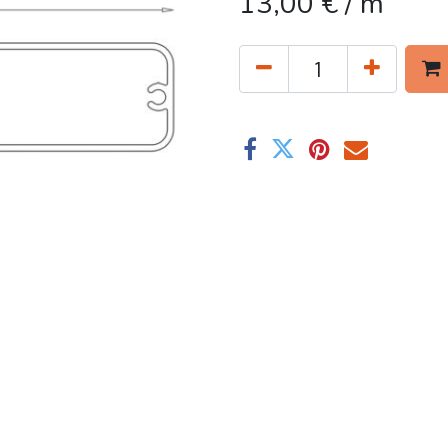
13,00
€
/ m