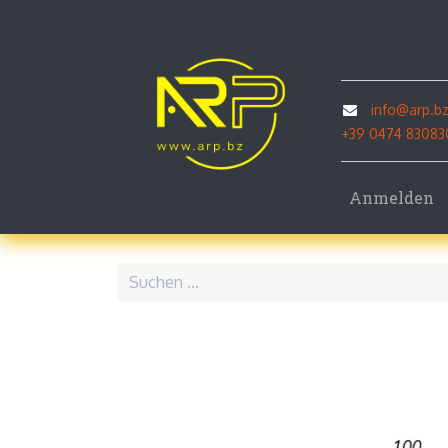
Home
P
info@arp.b
+39 0474 83083
Anmelden