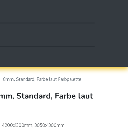
0
kt
Impressum
Mein Warenkorb
Kontaktie
s=8mm, Standard, Farbe laut Farbpalette
mm, Standard, Farbe laut
m, 4200x1300mm, 3050x1300mm