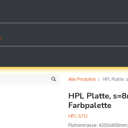
rodukte
Dokumente
Shop
Beispiele
Konta
z
0
Alle Produkte
HPL Platte, 
HPL Platte, s=8
Farbpalette
HPL-STD
Plattenmasse: 4200x1610m