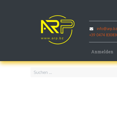
Home
P
info@arp.b
+39 0474 83083
Anmelden