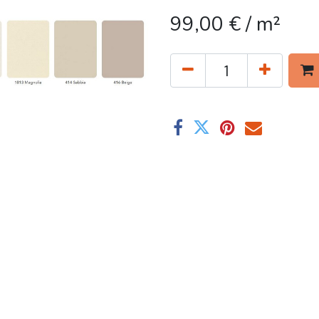
99,00
€
/ m²