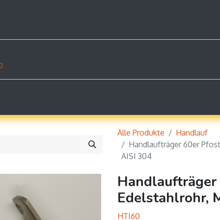
rodukte
Dokumente
Shop
Beispiele
Konta
z
0
Alle Produkte
Handlauf
Handlaufträger 60er Pfost
AISI 304
Handlaufträger 
Edelstahlrohr, 
HTI60