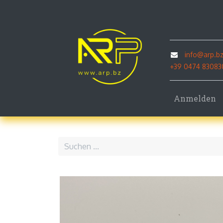
Home
P
info@arp.b
+39 0474 83083
Anmelden