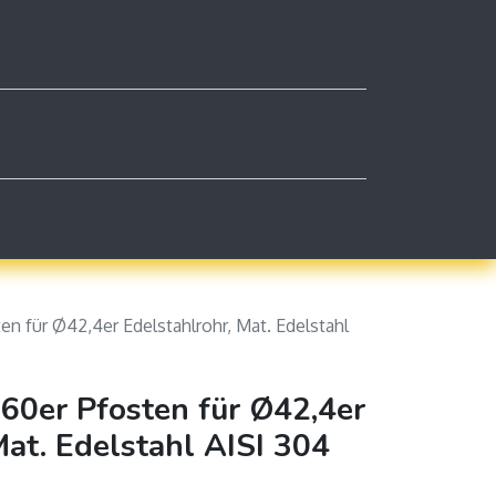
0
kt
Impressum
Mein Warenkorb
Kontaktie
en für Ø42,4er Edelstahlrohr, Mat. Edelstahl
60er Pfosten für Ø42,4er
Mat. Edelstahl AISI 304