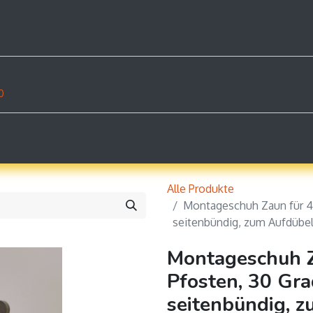
rodukte
Dokumente
Shop
Beispiele
Konta
z
0
Alle Produkte
Montageschuh Zaun für 4
seitenbündig, zum Aufdübeln
Montageschuh Z
Pfosten, 30 Gr
seitenbündig, z