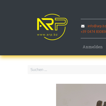
Home
P
info@arp.b
+39 0474 83083
Anmelden