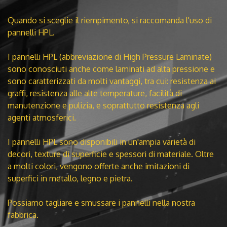
Quando si sceglie il riempimento, si raccomanda l'uso di
pannelli HPL.
I pannelli HPL (abbreviazione di High Pressure Laminate)
sono conosciuti anche come laminati ad alta pressione e
sono caratterizzati da molti vantaggi, tra cui: resistenza ai
graffi, resistenza alle alte temperature, facilità di
manutenzione e pulizia, e soprattutto resistenza agli
agenti atmosferici.
I pannelli HPL sono disponibili in un'ampia varietà di
decori, texture di superficie e spessori di materiale. Oltre
a molti colori, vengono offerte anche imitazioni di
superfici in metallo, legno e pietra.
Possiamo tagliare e smussare i pannelli nella nostra
fabbrica.